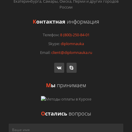
Екатеринбурга, Самары, Омска, Перми и других городов
Военное дело
России
Вторичные энергетические ресурсы
Высшая математика
К
онтактная
информация
Вьетнамский язык
География
Телефон:
8 (800)-250-84-01
Геодезия
Геология
Skype:
diplomnauka
Геометрия
Email:
client@diplomnauka.ru
Гидравлика
Гостиничное дело
Государственное и муниципальное управление
Гражданское право
Греческий язык
М
ы
принимаем
Грузинский язык
Гуманитарные дисциплины
Дари язык
Датский язык
Деньги
О
стались
вопросы
Детали машин
Дизайн
Документоведение и архивоведение