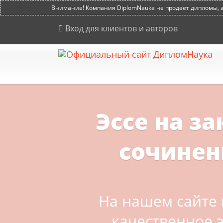
Внимание! Компания DiplomNauka не продает дипломы, ат
Вход для клиентов и авторов
Эссе на за
сочинен
На нашем сайте 
качественное э