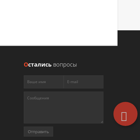
сть работы
О
стались
вопросы