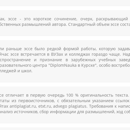
ак, эссе - это короткое сочинение, очерк, раскрывающий
бственных размышлений автора. Стандартный объем эссе составл
ли раньше эссе было редкой формой работы, которую задава
йчас эссе встречается в ВУЗах и колледжах гораздо чаще. На
спространение и признание в зарубежных учебных завед
разовательного центра "DiplomNauka в Курске", особо востреб
лледжей и школ.
се отличает в первую очередь 100 % оригинальность текста
таты из первоисточников, с обязательным указанием ссылок
йтах antiplagiat.ru, etxt.ru, advego plagiatus. Требования к н
анализ источников, сбор информации для размышлений, ход со