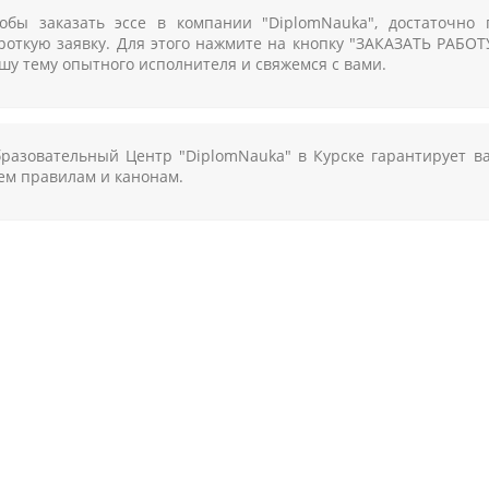
обы заказать эссе в компании "DiplomNauka", достаточно
роткую заявку. Для этого нажмите на кнопку "ЗАКАЗАТЬ РАБО
шу тему опытного исполнителя и свяжемся с вами.
разовательный Центр "DiplomNauka" в Курске гарантирует в
ем правилам и канонам.
НА ПОМОЩЬ И КОНСУЛЬТАЦ
ТЬ ЦЕНУ