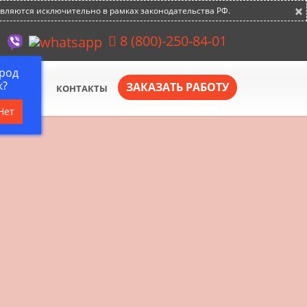
×
авляются исключительно в рамках законодательства РФ.
8 (800)-250-84-01
род
к?
ЗАКАЗАТЬ РАБОТУ
АКАНСИИ
КОНТАКТЫ
Нет