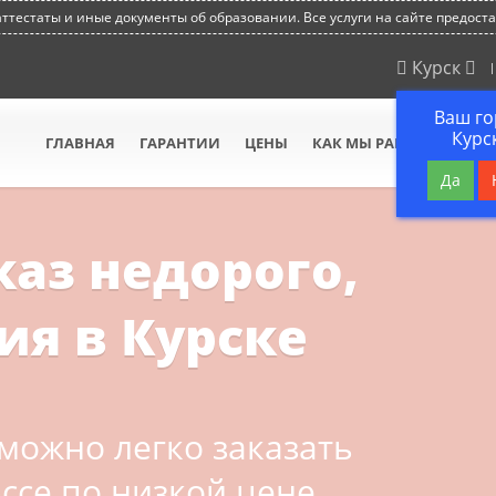
тестаты и иные документы об образовании. Все услуги на сайте предост
Курск
Ваш го
Курс
ГЛАВНАЯ
ГАРАНТИИ
ЦЕНЫ
КАК МЫ РАБОТАЕМ
В
Да
каз недорого,
ия в Курске
можно легко заказать
ссе по низкой цене.