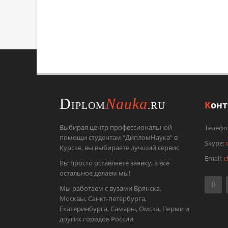
Отправьте
D
Nauka
К
он
IPLOM
.RU
Выбирая центр профессиональной
Телефо
помощи студентам "ДипломНаука" в
Skype:
Курске, вы выбираете лучший сервис
Email:
c
Вы просто оставляете заявку, а все
остальное делаем мы!
Мы работаем с вузами Брянска,
Москвы, Санкт-петербурга,
Екатеринбурга, Самары, Омска, Перми и
других городов России