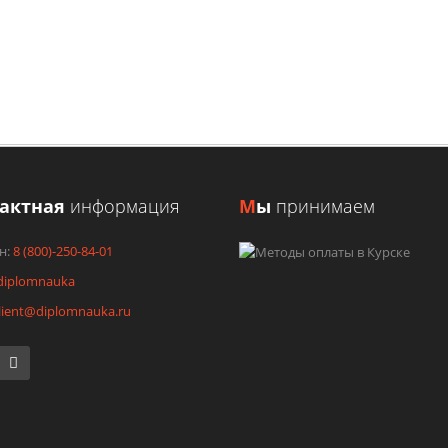
 заявку и получите консультацию или ориентировочную стоимо
ЗАКАЗАТЬ КОНСУЛЬТАЦИЮ
УЗНАТЬ СТОИМОСТЬ
тактная
информация
М
ы
принимаем
н:
8 (800)-250-84-01
diplomnauka
lient@diplomnauka.ru