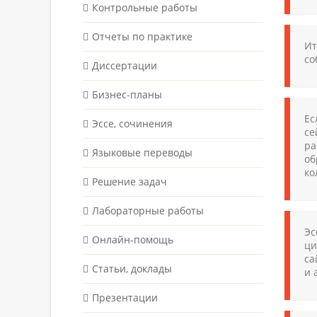
Контрольные работы
Отчеты по практике
Ит
со
Диссертации
Бизнес-планы
Ес
Эссе, сочинения
се
ра
Языковые переводы
об
ко
Решение задач
Лабораторные работы
Эс
Онлайн-помощь
ци
са
Статьи, доклады
и 
Презентации